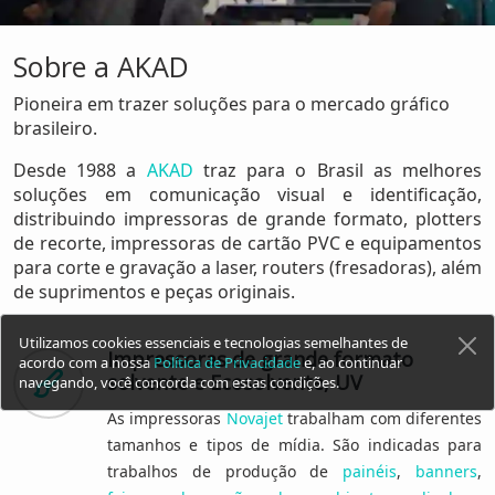
Sobre a AKAD
Pioneira em trazer soluções para o mercado gráfico
brasileiro.
Desde 1988 a
AKAD
traz para o Brasil as melhores
soluções em comunicação visual e identificação,
distribuindo impressoras de grande formato, plotters
de recorte, impressoras de cartão PVC e equipamentos
para corte e gravação a laser, routers (fresadoras), além
de suprimentos e peças originais.
Utilizamos cookies essenciais e tecnologias semelhantes de
Impressoras de grande formato
acordo com a nossa
Política de Privacidade
e, ao continuar
solvente e Ecosolvente, UV
navegando, você concorda com estas condições.
As impressoras
Novajet
trabalham com diferentes
tamanhos e tipos de mídia. São indicadas para
trabalhos de produção de
painéis
,
banners
,