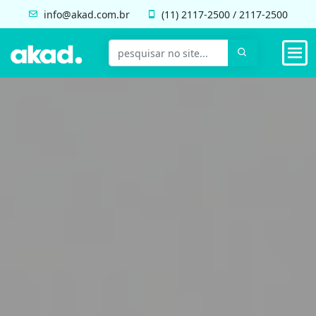
info@akad.com.br
(11)
2117-2500
/
2117-2500