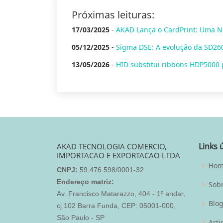
Próximas leituras:
17/03/2025
-
AKAD Lança o CardPrint: Uma N
05/12/2025
-
Sigma DSE: A evolução da SD260
13/05/2026
-
HID substitui ribbons HDP5000 
Links 
AKAD TECNOLOGIA COMERCIO,
IMPORTACAO E EXPORTACAO LTDA
Ho
CNPJ:
59.476.598/0001-32
Endereço matriz:
Sob
Av. Francisco Matarazzo, 404 - 1º andar,
Blo
cj 102 Barra Funda, CEP: 05001-000,
São Paulo - SP
Arti