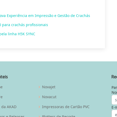
ova Experiência em Impressão e Gestão de Crachás
 para crachás profissionais
pela linha H5K SYNC
úteis
Re
me
Novajet
Par
No
re
Novacut
g da AKAD
Impressoras de Cartão PVC
E-m
gos e Releases
Plotters de Recorte