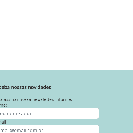
ceba nossas novidades
a assinar nossa newsletter, informe:
me:
ail: