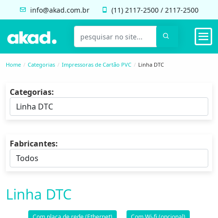
info@akad.com.br
(11)
2117-2500
/
2117-2500
Home
Categorias
Impressoras de Cartão PVC
Linha DTC
Categorias:
Fabricantes:
Linha DTC
Com placa de rede (Ethernet)
Com Wi-fi (opcional)