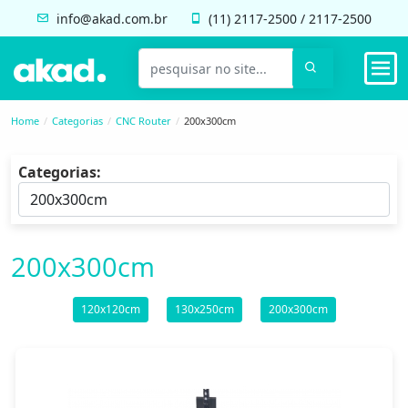
info@akad.com.br
(11)
2117-2500
/
2117-2500
Home
Categorias
CNC Router
200x300cm
Categorias:
200x300cm
120x120cm
130x250cm
200x300cm