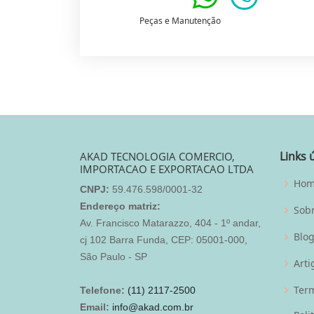
Peças e Manutenção
Links 
AKAD TECNOLOGIA COMERCIO,
IMPORTACAO E EXPORTACAO LTDA
Ho
CNPJ:
59.476.598/0001-32
Endereço matriz:
Sob
Av. Francisco Matarazzo, 404 - 1º andar,
Blo
cj 102 Barra Funda, CEP: 05001-000,
São Paulo - SP
Arti
Term
Telefone:
(11) 2117-2500
Email:
info@akad.com.br