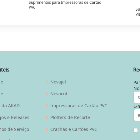
Suprimentos para Impressoras de Cartão
PVC
Su
Vi
úteis
Re
me
Novajet
Par
No
re
Novacut
g da AKAD
Impressoras de Cartão PVC
E-m
gos e Releases
Plotters de Recorte
os de Serviço
Crachás e Cartões PVC