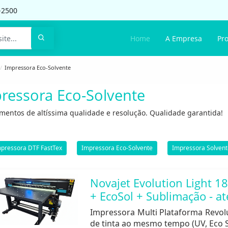
-2500
Home
A Empresa
Pr
Impressora Eco-Solvente
ressora Eco-Solvente
mentos de altíssima qualidade e resolução. Qualidade garantida!
pressora DTF FastTex
Impressora Eco-Solvente
Impressora Solvent
Novajet Evolution Light 1
+ EcoSol + Sublimação - 
Impressora Multi Plataforma Revoluc
de tinta ao mesmo tempo (UV, Eco 