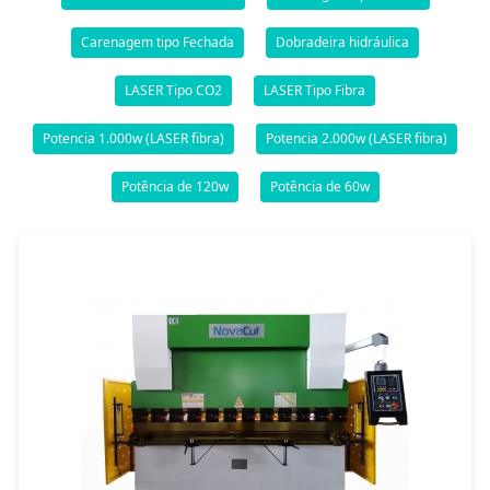
Carenagem tipo Fechada
Dobradeira hidráulica
LASER Tipo CO2
LASER Tipo Fibra
Potencia 1.000w (LASER fibra)
Potencia 2.000w (LASER fibra)
Potência de 120w
Potência de 60w