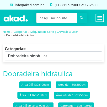
info@akad.com.br
(11)
2117-2500
/
2117-2500
Home
Categorias
Máquinas de Corte | Gravação a Laser
Dobradeira hidráulica
Categorias:
Dobradeira hidráulica
Área útil 130x100cm
Área útil 150x300cm
Área útil 160x130cm
Área útil de 130x250cm
Área útil de corte 90x60cm
Carenagem tipo Aberta