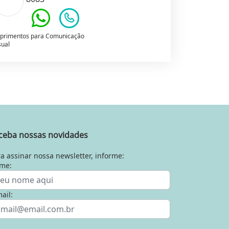
primentos para Comunicação
sual
ceba nossas novidades
a assinar nossa newsletter, informe:
me:
ail: