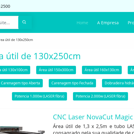
-2500
Home
A Empresa
Pr
rea útil de 130x250cm
a útil de 130x250cm
a útil 130x100cm
Área útil 150x300cm
Área útil 160x130cm
Ár
Carenagem tipo Aberta
Carenagem tipo Fechada
Dobradeira hidrá
Potencia 1.000w (LASER fibra)
Potencia 2.000w (LASER fibra)
CNC Laser NovaCut Magic
Área útil de 1,3 x 2,5m e tubo L
consagrado pela sua qualidade de c