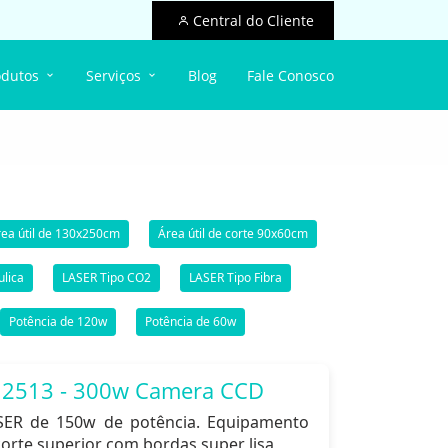
Central do Cliente
odutos
Serviços
Blog
Fale Conosco
ea útil de 130x250cm
Área útil de corte 90x60cm
ulica
LASER Tipo CO2
LASER Tipo Fibra
Potência de 120w
Potência de 60w
 2513 - 300w Camera CCD
ASER de 150w de potência. Equipamento
orte superior com bordas super lisa