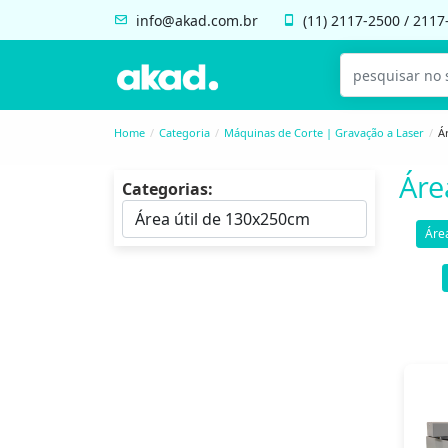
info@akad.com.br
(11)
2117-2500
/
2117
Home
Categoria
Máquinas de Corte | Gravação a Laser
Á
Áre
Categorias:
Áre