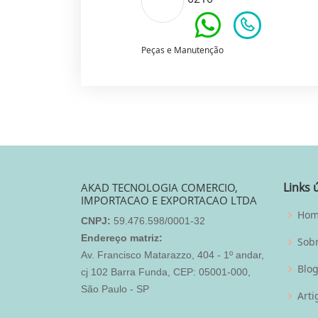
Peças e Manutenção
Links 
AKAD TECNOLOGIA COMERCIO,
IMPORTACAO E EXPORTACAO LTDA
Ho
CNPJ:
59.476.598/0001-32
Endereço matriz:
Sob
Av. Francisco Matarazzo, 404 - 1º andar,
Blo
cj 102 Barra Funda, CEP: 05001-000,
São Paulo - SP
Arti