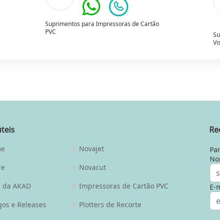
Suprimentos para Impressoras de Cartão
PVC
Su
Vi
úteis
Re
me
Novajet
Par
No
re
Novacut
g da AKAD
Impressoras de Cartão PVC
E-m
gos e Releases
Plotters de Recorte