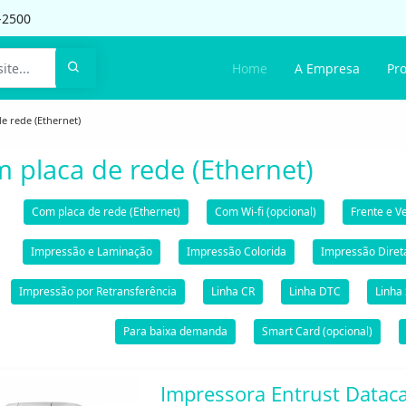
-2500
Home
A Empresa
Pr
e rede (Ethernet)
 placa de rede (Ethernet)
Com placa de rede (Ethernet)
Com Wi-fi (opcional)
Frente e V
Impressão e Laminação
Impressão Colorida
Impressão Diret
Impressão por Retransferência
Linha CR
Linha DTC
Linha
Para baixa demanda
Smart Card (opcional)
Impressora Entrust Datac