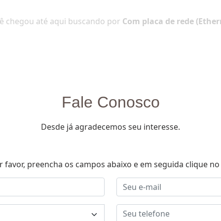
ê chegou até aqui buscando por
Com placa de rede (Ether
Fale Conosco
Desde já agradecemos seu interesse.
r favor, preencha os campos abaixo e em seguida clique no 