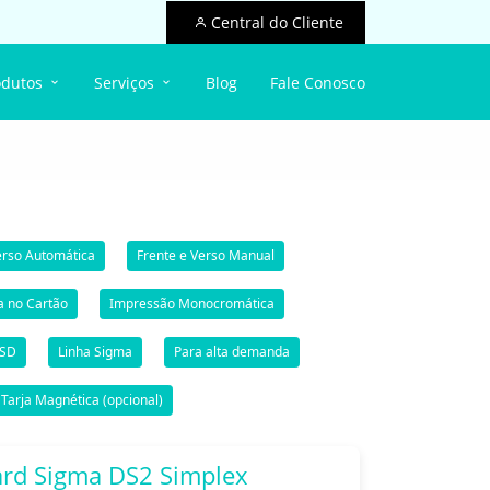
Central do Cliente
odutos
Serviços
Blog
Fale Conosco
erso Automática
Frente e Verso Manual
a no Cartão
Impressão Monocromática
 SD
Linha Sigma
Para alta demanda
Tarja Magnética (opcional)
ard Sigma DS2 Simplex