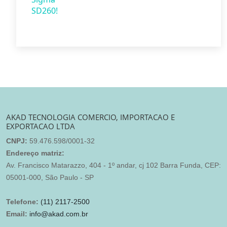
AKAD TECNOLOGIA COMERCIO, IMPORTACAO E
EXPORTACAO LTDA
CNPJ:
59.476.598/0001-32
Endereço matriz:
Av. Francisco Matarazzo, 404 - 1º andar, cj 102 Barra Funda, CEP:
05001-000, São Paulo - SP
Telefone:
(11) 2117-2500
Email:
info@akad.com.br