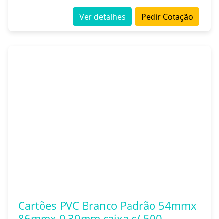
Ver detalhes
Pedir Cotação
Cartões PVC Branco Padrão 54mmx
86mmx 0,30mm caixa c/ 500