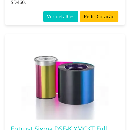
SD460.
Ver detalhes
Pedir Cotação
Entrust Sigma DSE-K YMCKT Full