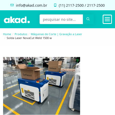
info@akad.com.br
(11)
2117-2500
/
2117-2500
Home
Produtos
Máquinas de Corte | Gravação a Laser
Solda Laser NovaCut Weld 1500 w