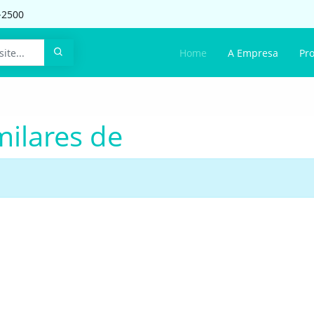
-2500
Home
A Empresa
Pr
milares de