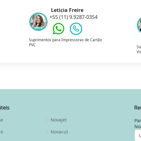
Leticia Freire
+55 (11) 9.9287-0354
Suprimentos para Impressoras de Cartão
PVC
Su
Vi
úteis
Re
me
Novajet
Par
No
re
Novacut